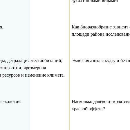
аутохтонными видами?
я.
Как биоразнобразие зависит 
площади района исследован
ды, деградация местообитаний,
Эмиссия азота с кудзу и без н
 эпизоотии, чрезмерная
 ресурсов и изменение климата.
 экология.
Насколько далеко от края за
краевой эффект?