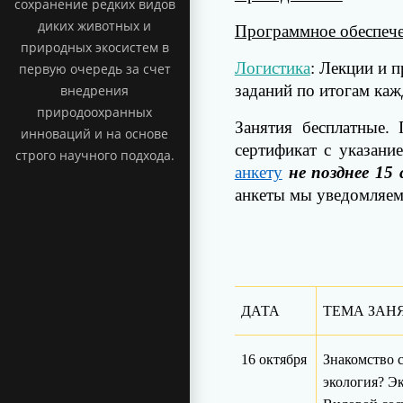
сохранение редких видов
диких животных и
Программное обеспеч
природных экосистем в
Логистика
: Лекции и 
первую очередь за счет
заданий по итогам каж
внедрения
природоохранных
Занятия бесплатные.
инноваций и на основе
сертификат с указани
строго научного подхода.
анкету
не позднее 15
анкеты мы уведомляем 
ДАТА
ТЕМА ЗАН
16 октября
Знакомство с
экология? Э