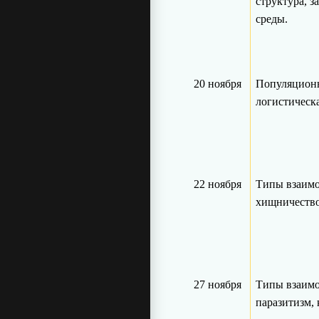
структура, з
среды.
20 ноября
Популяционн
логистическа
22 ноября
Типы взаимо
хищничество
27 ноября
Типы взаимо
паразитизм, 