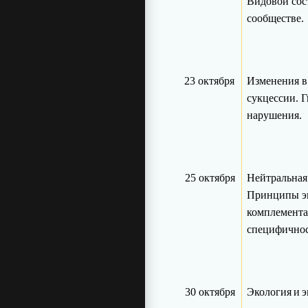
Видовой сос
сообществе.
23 октября
Изменения в
сукцессии. 
нарушения.
25 октября
Нейтральная
Принципы э
комплемента
специфичнос
30 октября
Экология
и
э