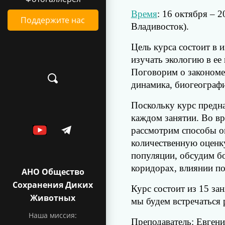
Время
: 16 октября – 
Поддержите нас
Владивосток).
Цель курса состоит в 
изучать экологию в ее
Поговорим о закономе
динамика, биогеограф
Поскольку курс предн
каждом занятии. Во вр
рассмотрим способы о
количественную оценку
популяции, обсудим бо
коридорах, влиянии по
АНО Общество
Сохранения Диких
Курс состоит из 15 зан
Животных
мы будем встречаться р
Наша миссия:
Преподаватель
: Евген