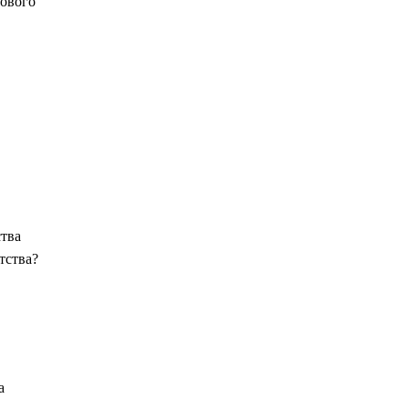
дового
тва
тства?
а