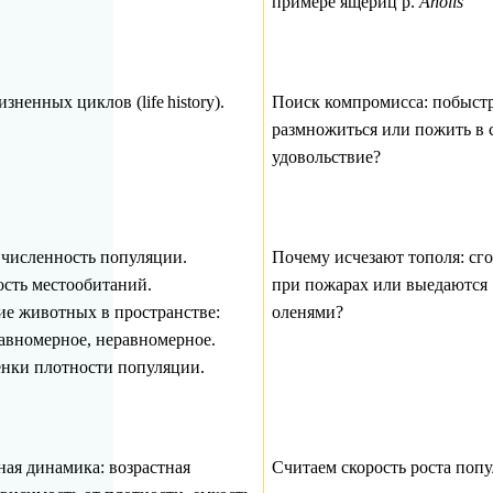
примере ящериц р.
Anolis
изненных циклов (
life
history
).
Поиск компромисса: побыст
размножиться или пожить в 
удовольствие?
 численность популяции.
Почему исчезают тополя: сг
сть местообитаний.
при пожарах или выедаются
ие животных в пространстве:
оленями?
равномерное, неравномерное.
нки плотности популяции.
ая динамика: возрастная
Считаем скорость роста поп