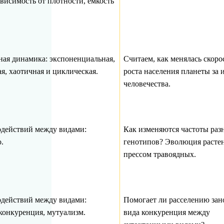
ависимость от плотности, емкость
ая динамика: экспоненциальная,
Считаем, как менялась скоро
я, хаотичная и циклическая.
роста населения планеты за
человечества.
действий между видами:
Как изменяются частоты раз
.
генотипов? Эволюция расте
прессом травоядных.
действий между видами:
Помогает ли расселению зан
конкуренция, мутуализм.
вида конкуренция между