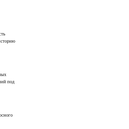
сть
 историю
ных
ний под
осного