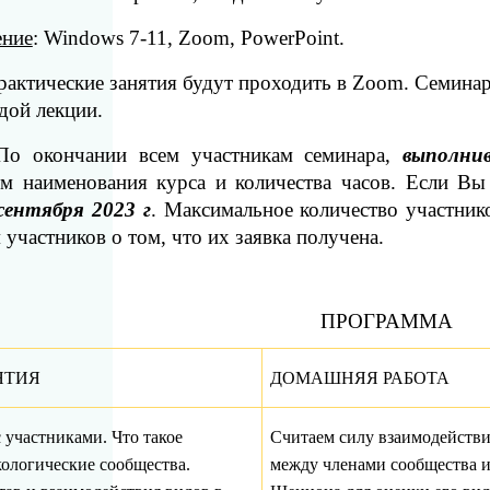
ение
:
Windows
7-11,
Zoom
,
PowerPoint
.
практические занятия будут проходить в
Zoom
. Семина
дой лекции.
 По окончании всем участникам семинара,
выполни
ем наименования курса и количества часов.
Если Вы х
 сентября 2023
г
. Максимальное количество участнико
участников о том, что их заявка получена.
ПРОГРАММА
ЯТИЯ
ДОМАШНЯЯ РАБОТА
 участниками. Что такое
Считаем силу взаимодейств
кологические сообщества.
между членами сообщества и