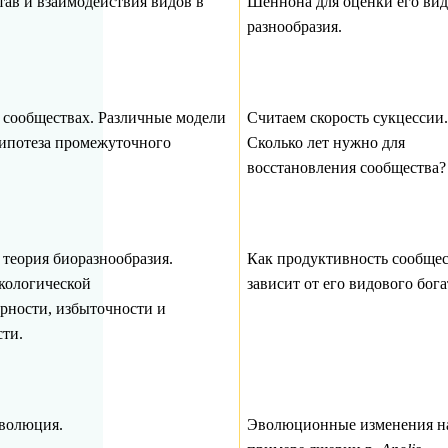
тав и взаимодействия видов в
Шеннона для оценки его ви
разнообразия.
 сообществах. Различные модели
Считаем скорость сукцессии.
Гипотеза промежуточного
Сколько лет нужно для
восстановления сообщества?
 теория биоразнообразия.
Как продуктивность сообщес
кологической
зависит от его видового бога
рности, избыточности и
ти.
волюция.
Эволюционные изменения н