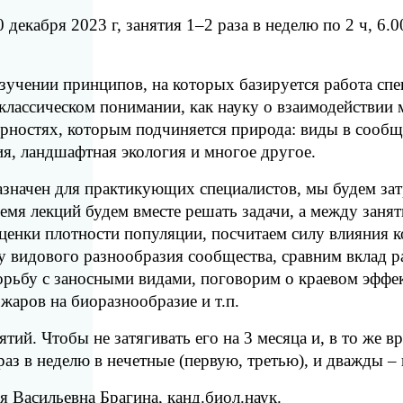
20 декабря 2023 г, занятия 1–2 раза в неделю по 2 ч, 
изучении принципов, на которых базируется работа с
 классическом понимании, как науку о взаимодействи
рностях, которым подчиняется природа: виды в сообщ
ия, ландшафтная экология и многое другое.
азначен для практикующих специалистов, мы будем за
емя лекций будем вместе решать задачи, а между заня
ценки плотности популяции, посчитаем силу влияния 
 видового разнообразия сообщества, сравним вклад р
рьбу с заносными видами, поговорим о краевом эффек
жаров на биоразнообразие и т.п.
ятий. Чтобы не затягивать его на 3 месяца и, в то же 
аз в неделю в нечетные (первую, третью), и дважды – 
ия Васильевна Брагина, канд.биол.наук.